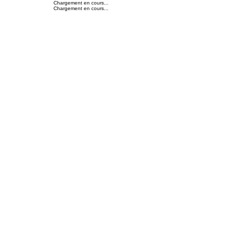
Chargement en cours...
Chargement en cours...